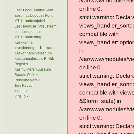
/var/www/modules/vie
on line 0.
Eesti Looduskaitse Selts
Eestimaa Looduse Fond
strict warning: Declar
MTÜ Loodusajakiri
views_handler_sort::
Eesti looduse infosüsteem
Looduskalender
compatible with
MTÜ Loodusring
views_handler::optio
Keskkonna
Investeeringute Keskus
in
Keskonnaministeerium
/var/www/modules/vi
Kultuurimälestiste Riiklik
Register
on line 0.
Käsmu Meremuuseum
Raadio Ööülikool
strict warning: Declar
Roheline Värav
views_handler_sort::
Tere Kevad
teadus.ee
compatible with view
Viru Folk
&$form_state) in
/var/www/modules/vi
on line 0.
strict warning: Declar