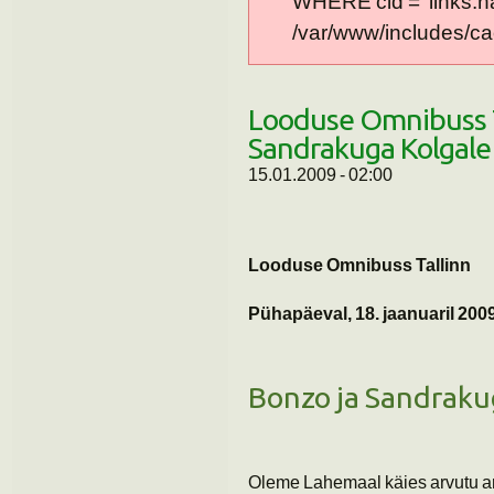
WHERE cid = 'links:n
/var/www/includes/cac
Looduse Omnibuss T
Sandrakuga Kolgale 
15.01.2009 - 02:00
Looduse Omnibuss Tallinn
Pühapäeval, 18. jaanuaril 200
Bonzo ja Sandrakug
Oleme Lahemaal käies arvutu a