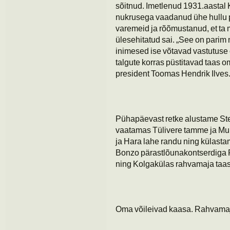
sõitnud. Imetlenud 1931.aastal 
nukrusega vaadanud ühe hullu p
varemeid ja rõõmustanud, et ta 
ülesehitatud sai. „See on parim
inimesed ise võtavad vastutuse
talgute korras püstitavad taas 
president Toomas Hendrik Ilves
Pühapäevast retke alustame St
vaatamas Tülivere tamme ja Muu
ja Hara lahe randu ning külas
Bonzo pärastlõunakontserdiga 
ning Kolgakülas rahvamaja taa
Oma võileivad kaasa. Rahvamaj