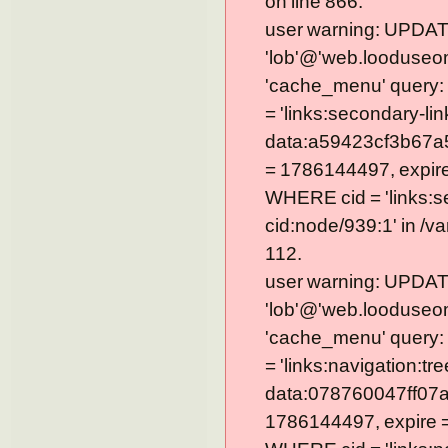
on line 866.
user warning: UPDAT
'lob'@'web.looduseom
'cache_menu' query
= 'links:secondary-lin
data:a59423cf3b67a
= 1786144497, expire =
WHERE cid = 'links:s
cid:node/939:1' in /v
112.
user warning: UPDAT
'lob'@'web.looduseom
'cache_menu' query
= 'links:navigation:tre
data:078760047ff07a
1786144497, expire = 0