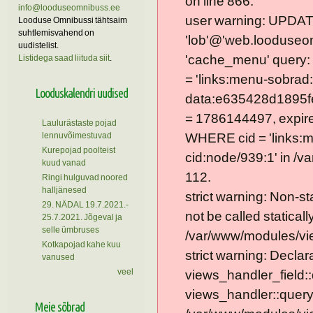
on line 866.
info@looduseomnibuss.ee
user warning: UPDAT
Looduse Omnibussi tähtsaim
suhtlemisvahend on
'lob'@'web.looduseom
uudistelist.
'cache_menu' query
Listidega saad liituda siit
.
= 'links:menu-sobrad:
Looduskalendri uudised
data:e635428d1895f
= 1786144497, expire =
Laulurästaste pojad
lennuvõimestuvad
WHERE cid = 'links:
Kurepojad poolteist
cid:node/939:1' in /v
kuud vanad
112.
Ringi hulguvad noored
halljänesed
strict warning: Non-s
29. NÄDAL 19.7.2021.-
not be called statically
25.7.2021. Jõgeval ja
selle ümbruses
/var/www/modules/vie
Kotkapojad kahe kuu
strict warning: Declar
vanused
veel
views_handler_field::
views_handler::query
Meie sõbrad