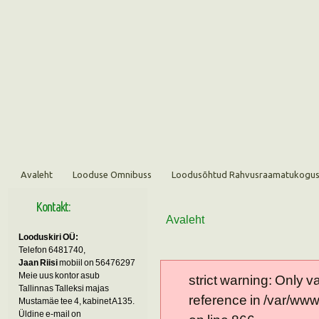
Avaleht
Looduse Omnibuss
Loodusõhtud Rahvusraamatukogu
Kontakt:
Avaleht
Looduskiri OÜ:
Telefon 6481740,
Jaan Riisi
mobiil on 56476297
Meie uus kontor asub
strict warning: Only 
Tallinnas Talleksi majas
reference in /var/ww
Mustamäe tee 4, kabinet A135.
Üldine e-mail on