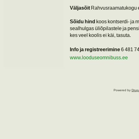
Väljasõit
Rahvusraamatukogu eest
Sõidu hind
koos kontserdi- ja 
sealhulgas üliõpilastele ja pensi
kes veel koolis ei käi, tasuta.
Info ja registreerimine
6 481 7
www.looduseomnibuss.ee
Powered by
Drup