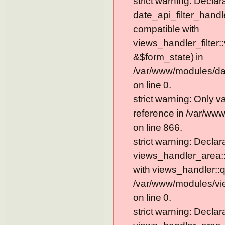
strict warning: Declar
date_api_filter_handl
compatible with
views_handler_filter:
&$form_state) in
/var/www/modules/dat
on line 0.
strict warning: Only 
reference in /var/ww
on line 866.
strict warning: Declar
views_handler_area::
with views_handler::q
/var/www/modules/vi
on line 0.
strict warning: Declar