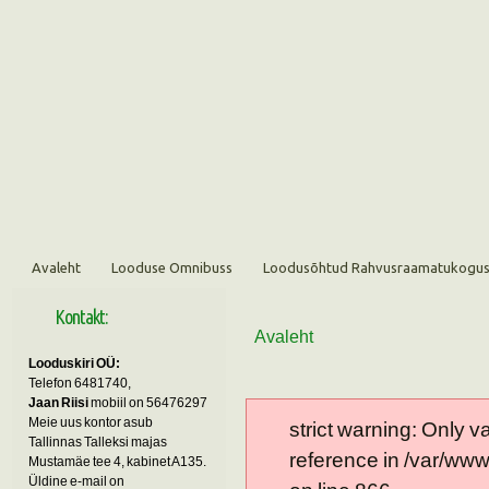
Avaleht
Looduse Omnibuss
Loodusõhtud Rahvusraamatukogu
Kontakt:
Avaleht
Looduskiri OÜ:
Telefon 6481740,
Jaan Riisi
mobiil on 56476297
Meie uus kontor asub
strict warning: Only 
Tallinnas Talleksi majas
reference in /var/ww
Mustamäe tee 4, kabinet A135.
Üldine e-mail on