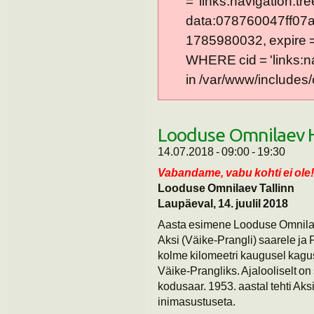
= 'links:navigation:tre
data:078760047ff07a
1785980032, expire = 0
WHERE cid = 'links:n
in /var/www/includes/
Looduse Omnilaev He
14.07.2018 -
09:00
-
19:30
Vabandame, vabu kohti ei ole!
Looduse Omnilaev Tallinn
Laupäeval, 14. juulil 2018
Aasta esimene Looduse Omnilae
Aksi (Väike-Prangli) saarele ja P
kolme kilomeetri kaugusel kagus
Väike-Prangliks. Ajalooliselt o
kodusaar. 1953. aastal tehti Aks
inimasustuseta.