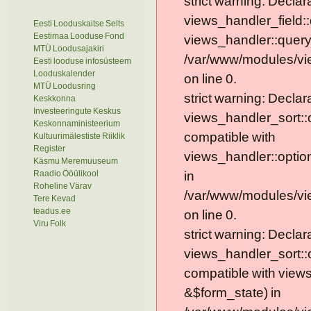
strict warning: Declar
views_handler_field::
Eesti Looduskaitse Selts
Eestimaa Looduse Fond
views_handler::query
MTÜ Loodusajakiri
/var/www/modules/vie
Eesti looduse infosüsteem
Looduskalender
on line 0.
MTÜ Loodusring
strict warning: Declar
Keskkonna
Investeeringute Keskus
views_handler_sort::
Keskonnaministeerium
compatible with
Kultuurimälestiste Riiklik
Register
views_handler::optio
Käsmu Meremuuseum
Raadio Ööülikool
in
Roheline Värav
/var/www/modules/vi
Tere Kevad
teadus.ee
on line 0.
Viru Folk
strict warning: Declar
views_handler_sort::
compatible with view
&$form_state) in