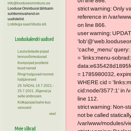
on line 866.
info@looduseomnibuss.ee
strict warning: Only 
Looduse Omnibussi tähtsaim
suhtlemisvahend on
reference in /var/ww
uudistelist.
on line 866.
Listidega saad liituda siit
.
user warning: UPDAT
Looduskalendri uudised
'lob'@'web.looduseom
'cache_menu' query
Laulurästaste pojad
lennuvõimestuvad
= 'links:menu-sobrad:
Kurepojad poolteist
data:e635428d1895f
kuud vanad
= 1785980032, expire =
Ringi hulguvad noored
halljänesed
WHERE cid = 'links:
29. NÄDAL 19.7.2021.-
cid:node/3577:1' in 
25.7.2021. Jõgeval ja
selle ümbruses
line 112.
Kotkapojad kahe kuu
strict warning: Non-s
vanused
veel
not be called statically
/var/www/modules/vie
Meie sõbrad