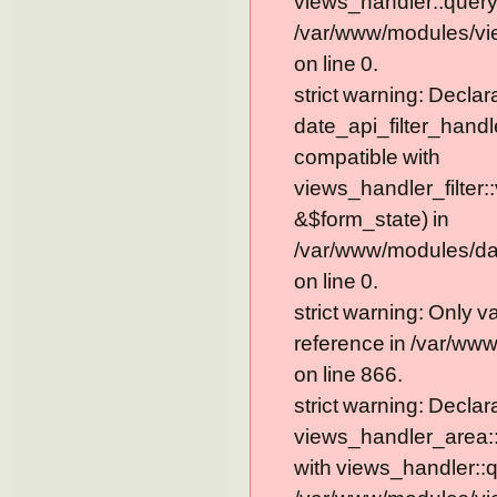
views_handler::query
/var/www/modules/vie
on line 0.
strict warning: Declar
date_api_filter_handl
compatible with
views_handler_filter:
&$form_state) in
/var/www/modules/dat
on line 0.
strict warning: Only 
reference in /var/ww
on line 866.
strict warning: Declar
views_handler_area::
with views_handler::q