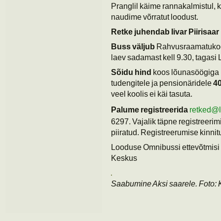
Pranglil käime rannakalmistul, k
naudime võrratut loodust.
Retke juhendab Iivar Piirisaa
Buss väljub
Rahvusraamatuko
laev sadamast kell 9.30, tagasi
Sõidu hind
koos lõunasöögiga 
tudengitele ja pensionäridele
40
veel koolis ei käi tasuta.
Palume registreerida
retked@
6297. Vajalik täpne registreeri
piiratud. Registreerumise kinn
Looduse Omnibussi ettevõtmisi
Keskus
Saabumine Aksi saarele. Foto: