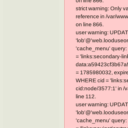
on line 866.
strict warning: Only 
reference in /var/ww
on line 866.
user warning: UPDAT
'lob'@'web.looduseom
'cache_menu' query
= 'links:secondary-lin
data:a59423cf3b67a
= 1785980032, expire =
WHERE cid = 'links:s
cid:node/3577:1' in 
line 112.
user warning: UPDAT
'lob'@'web.looduseom
'cache_menu' query