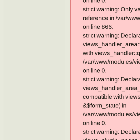
on line 0.
strict warning: Only 
reference in /var/ww
on line 866.
strict warning: Declar
views_handler_area::
with views_handler::q
/var/www/modules/vi
on line 0.
strict warning: Declar
views_handler_area_t
compatible with view
&$form_state) in
/var/www/modules/vi
on line 0.
strict warning: Declar