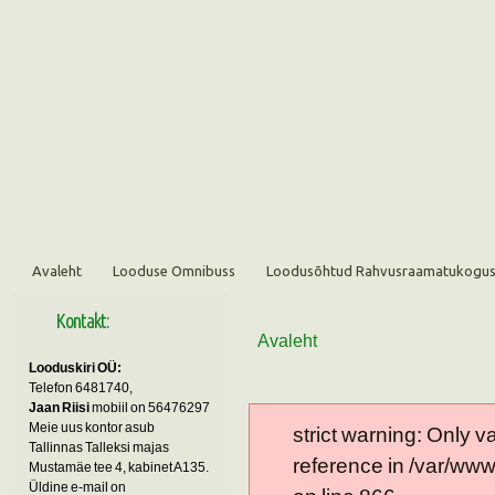
Avaleht
Looduse Omnibuss
Loodusõhtud Rahvusraamatukogu
Kontakt:
Avaleht
Looduskiri OÜ:
Telefon 6481740,
Jaan Riisi
mobiil on 56476297
Meie uus kontor asub
strict warning: Only 
Tallinnas Talleksi majas
reference in /var/ww
Mustamäe tee 4, kabinet A135.
Üldine e-mail on