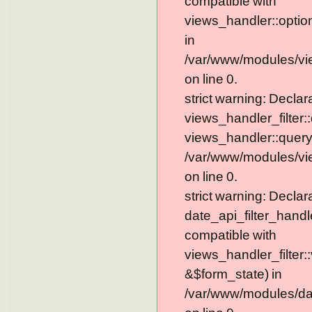
compatible with
views_handler::optio
in
/var/www/modules/vie
on line 0.
strict warning: Declar
views_handler_filter:
views_handler::query
/var/www/modules/vie
on line 0.
strict warning: Declar
date_api_filter_handl
compatible with
views_handler_filter:
&$form_state) in
/var/www/modules/dat