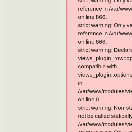
strict warning: Only 
reference in /var/ww
on line 866.
strict warning: Only 
reference in /var/ww
on line 866.
strict warning: Declar
views_plugin_row::op
compatible with
views_plugin::option
in
/var/www/modules/vi
on line 0.
strict warning: Non-s
not be called statically
/var/www/modules/vie