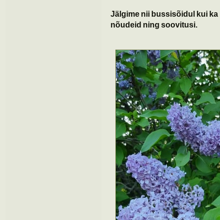
Jälgime nii bussisõidul kui ka
nõudeid ning soovitusi.