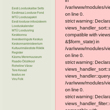
in
/var/www/modules/vi
Eesti Looduskaitse Selts
Eestimaa Looduse Fond
on line 0.
MTÜ Loodusajakiri
strict warning: Declar
Eesti looduse infosüsteem
Looduskalender
views_handler_sort::
MTÜ Loodusring
compatible with view
Keskkonna
Investeeringute Keskus
&$form_state) in
Keskonnaministeerium
/var/www/modules/vi
Kultuurimälestiste Riiklik
Register
on line 0.
Käsmu Meremuuseum
Raadio Ööülikool
strict warning: Declar
Roheline Värav
views_handler_sort::
Tere Kevad
teadus.ee
views_handler::query
Viru Folk
/var/www/modules/vi
on line 0.
strict warning: Declar
views_handler_filter: