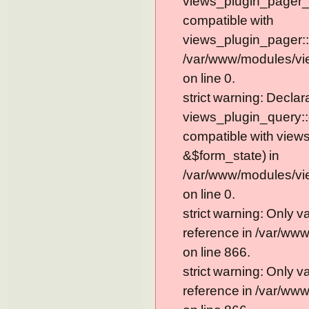
views_plugin_pager_
compatible with
views_plugin_pager::
/var/www/modules/vi
on line 0.
strict warning: Declar
views_plugin_query::
compatible with view
&$form_state) in
/var/www/modules/vi
on line 0.
strict warning: Only 
reference in /var/ww
on line 866.
strict warning: Only 
reference in /var/ww