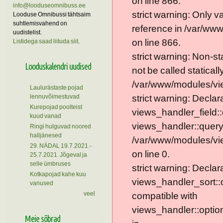
on line 866.
info@looduseomnibuss.ee
strict warning: Only 
Looduse Omnibussi tähtsaim
suhtlemisvahend on
reference in /var/ww
uudistelist.
on line 866.
Listidega saad liituda siit
.
strict warning: Non-s
Looduskalendri uudised
not be called statically
/var/www/modules/vie
Laulurästaste pojad
lennuvõimestuvad
strict warning: Declar
Kurepojad poolteist
views_handler_field::
kuud vanad
views_handler::query
Ringi hulguvad noored
halljänesed
/var/www/modules/vie
29. NÄDAL 19.7.2021.-
on line 0.
25.7.2021. Jõgeval ja
selle ümbruses
strict warning: Declar
Kotkapojad kahe kuu
views_handler_sort::
vanused
veel
compatible with
views_handler::optio
Meie sõbrad