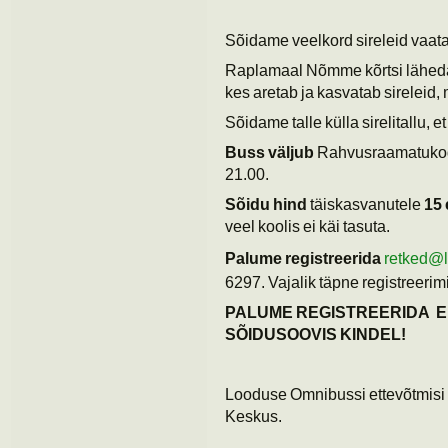
Sõidame veelkord sireleid vaat
Raplamaal Nõmme kõrtsi lähedal
kes aretab ja kasvatab sireleid, 
Sõidame talle külla sirelitallu, 
Buss väljub
Rahvusraamatuko
21.00.
Sõidu hind
täiskasvanutele
15 
veel koolis ei käi tasuta.
Palume registreerida
retked@
6297. Vajalik täpne registreerim
PALUME REGISTREERIDA E
SÕIDUSOOVIS KINDEL!
Looduse Omnibussi ettevõtmisi
Keskus.